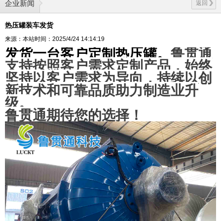
企业新闻
返回
热压罐装车发货
来源：本站
时间：2025/4/24 14:14:19
鲁贯通
发货一台客户定制热压罐。
支持按照客户需求定制产品，始终
坚持以客户需求为导向，持续以创
扫描微信二维码
X
新技术和可靠品质助力制造业升
级。
鲁贯通期待您的选择！