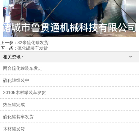
上一条
：
32米硫化罐发货
下一条
：
硫化罐装车发货
相关资讯：
两台硫化罐装车发走
硫化罐组装中
20105木材罐装车发货
热压罐完成
硫化罐装车发货
木材罐发货