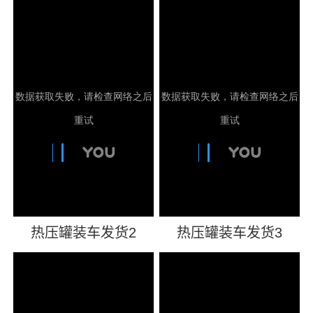
热压罐装车发货2
热压罐装车发货3