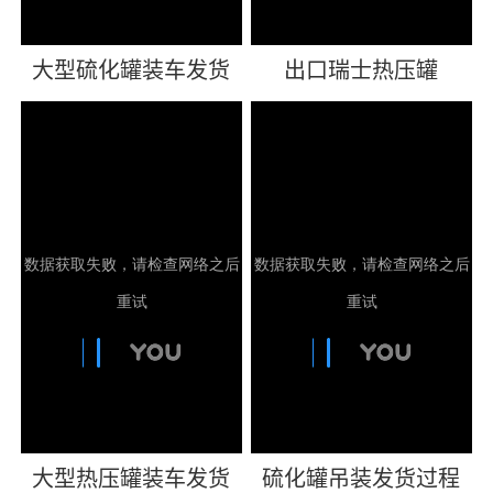
大型硫化罐装车发货
出口瑞士热压罐
大型热压罐装车发货
硫化罐吊装发货过程