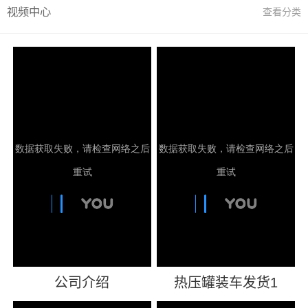
视频中心
查看分类
公司介绍
热压罐装车发货1