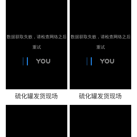
硫化罐发货现场
硫化罐发货现场