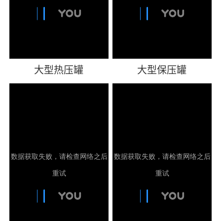
大型热压罐
大型保压罐