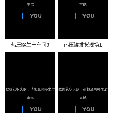
热压罐生产车间3
热压罐发货现场1