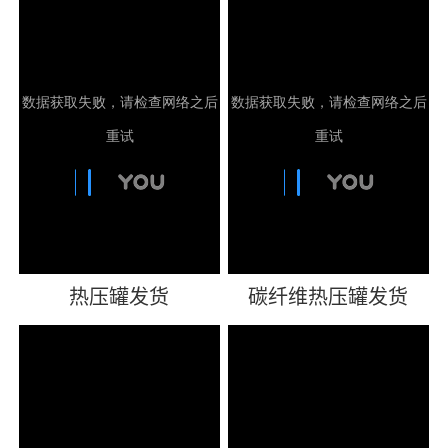
热压罐发货
碳纤维热压罐发货