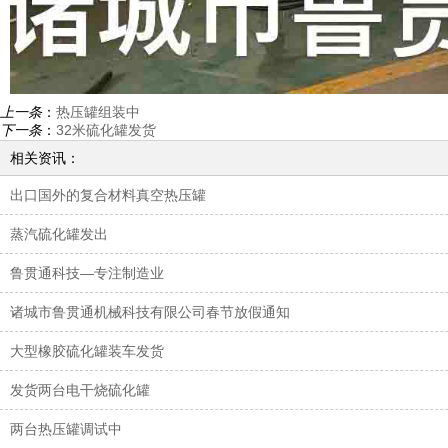
上一条
：
热压罐组装中
下一条
：
32米硫化罐发货
相关资讯：
出口国外的复合材料真空热压罐
蒸汽硫化罐发出
鲁贯通科技—专注制造业
诸城市鲁贯通机械科技有限公司春节放假通知
大型橡胶硫化罐装车发货
发货两台电干烧硫化罐
两台热压罐调试中