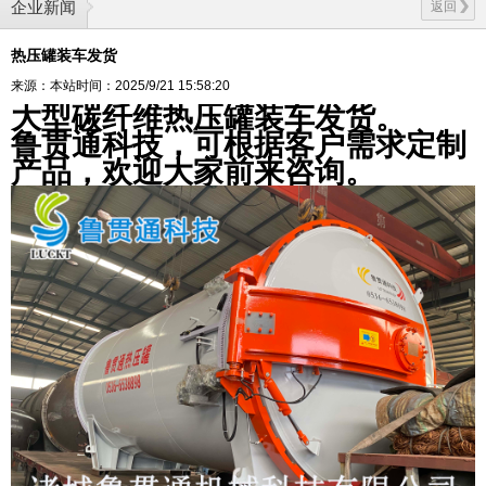
企业新闻
返回
热压罐装车发货
来源：本站
时间：2025/9/21 15:58:20
大型碳纤维热压罐装车发货。
鲁贯通科技，可根据客户需求定制
扫描微信二维码
X
产品，欢迎大家前来咨询。