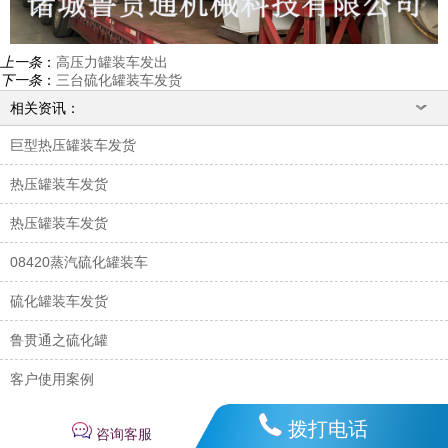
上一条
：
高压力罐装车发出
下一条
：
三台硫化罐装车发货
相关资讯：
巨型热压罐装车发货
热压罐装车发货
热压罐装车发货
08420蒸汽硫化罐装车
硫化罐装车发货
鲁贯通之硫化罐
客户使用案例
拨打电话
咨询客服
回到顶部