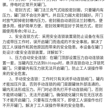
骤。停电时正常开关罐门。
1、密封方式：罐门法兰充气式硅胶密封圈，只要罐内有
压力，罐门就不会往外漏气，并且压力越大密封越好。开门
时放气卸掉密封槽内压力，密封圈自动退回法兰封槽内，便
捷多用，维护简单方便，密封效果明显好于其他方式，密封
圈使用寿命2年以上。
2、安全连锁方式：采用安全连锁装置是防止设备在有压
力或带压工作时，误开启罐门而造成的不安全事故。解决了
因工人误操作和其他原因而带来的安全隐患。本设备在罐门
处设计3套安全连锁装置，详解如下：
1、压力自动安全连锁：在罐门顶部设置压力自动连锁装
置一套，当罐内压力达到0.01mpa时，悬浮连锁自动上浮锁死
罐门。只要罐内有压力就无法开启罐门，防止工人误操作带
来的安全危害。
2、手动安全连锁：工作时只有关闭手动连锁阀门，罐内
才能加压升温，否则手动连锁的阀门是跟罐体外部连通的，
罐内无法形成压力。开门时必须先打开手动连锁阀门，否则
不能转动罐门，无法开启罐门。确保硫化罐只有在无压状态
下才能开启罐门，只要有压力情况下，即使工人误操作也打
不开开罐门，解决了工人误操作带来的安全隐患。